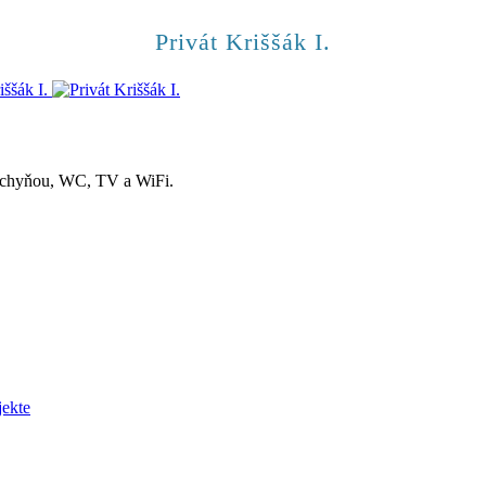
Privát Kriššák I.
uchyňou, WC, TV a WiFi.
jekte