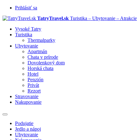
Prihlásiť sa
TatryTravel.sk
Turistika – Ubytovanie – Atrakcie
Vysoké Tatry
Turistika
Thermalparky
Ubytovanie
Apartmán
Chata v prírode
Dovolenkový dom
Horská chata
Hotel
Penzión
Privát
Rezort
Stravovanie
Nakupovanie
Prepnúť
navigáciu
Podujatie
Jedlo a nápoj
Ubytovanie