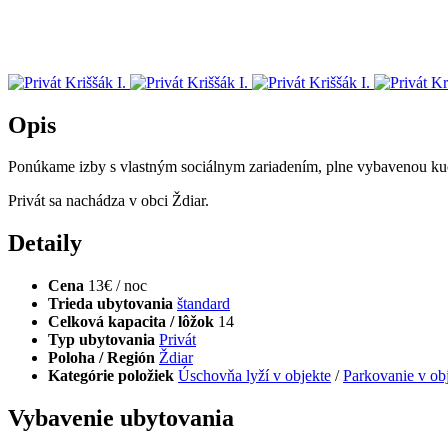
Opis
Ponúkame izby s vlastným sociálnym zariadením, plne vybavenou k
Privát sa nachádza v obci Ždiar.
Detaily
Cena
13€ / noc
Trieda ubytovania
štandard
Celková kapacita / lôžok
14
Typ ubytovania
Privát
Poloha / Región
Ždiar
Kategórie položiek
Úschovňa lyží v objekte
/
Parkovanie v ob
Vybavenie ubytovania