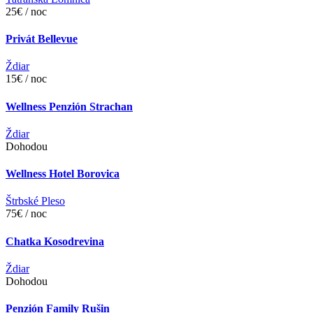
25€ / noc
Privát Bellevue
Ždiar
15€ / noc
Wellness Penzión Strachan
Ždiar
Dohodou
Wellness Hotel Borovica
Štrbské Pleso
75€ / noc
Chatka Kosodrevina
Ždiar
Dohodou
Penzión Family Rušin