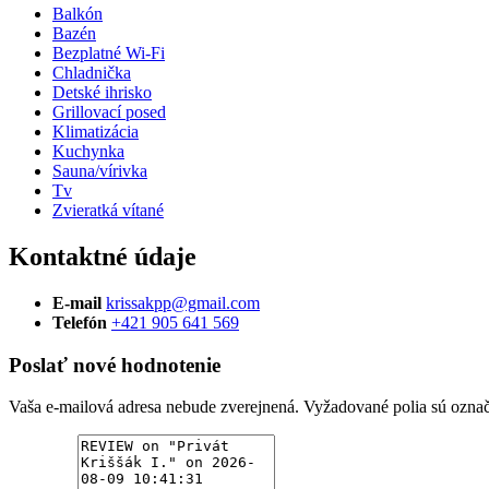
Balkón
Bazén
Bezplatné Wi-Fi
Chladnička
Detské ihrisko
Grillovací posed
Klimatizácia
Kuchynka
Sauna/vírivka
Tv
Zvieratká vítané
Kontaktné údaje
E-mail
krissakpp@gmail.com
Telefón
+421 905 641 569
Poslať nové hodnotenie
Vaša e-mailová adresa nebude zverejnená.
Vyžadované polia sú ozna