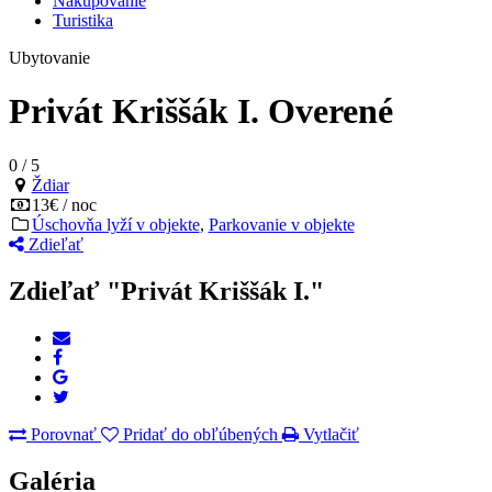
Nakupovanie
Turistika
Ubytovanie
Privát Kriššák I.
Overené
0
/
5
Ždiar
13€ / noc
Úschovňa lyží v objekte
,
Parkovanie v objekte
Zdieľať
Zdieľať "Privát Kriššák I."
Porovnať
Pridať do obľúbených
Vytlačiť
Galéria