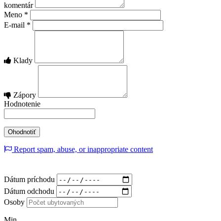
komentár
Meno
*
E-mail
*
Klady
Zápory
Hodnotenie
Report spam, abuse, or inappropriate content
Dátum príchodu
Dátum odchodu
Osoby
Min.