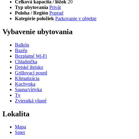
Celková kapacita / lôžok
20
Typ ubytovania
Privát
Poloha / Región
Poprad
Kategórie položiek
Parkovanie v objekte
Vybavenie ubytovania
Balkón
Bazén
Bezplatné Wi-Fi
Chladnička
Detské ihrisko
Grillovací posed
Klimatizácia
Kuchynka
Sauna/vírivka
Tv
Zvieratká vítané
Lokalita
Mapa
Smer