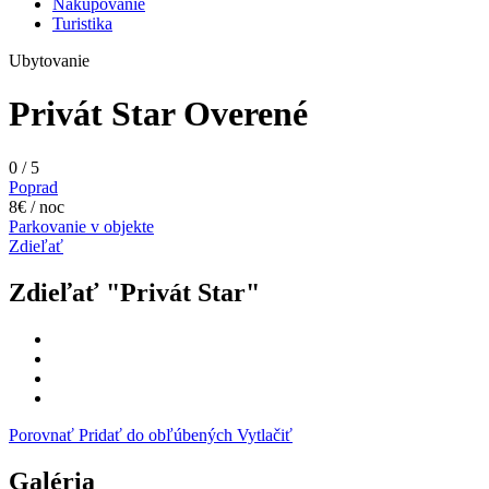
Nakupovanie
Turistika
Ubytovanie
Privát Star
Overené
0
/
5
Poprad
8€ / noc
Parkovanie v objekte
Zdieľať
Zdieľať "Privát Star"
Porovnať
Pridať do obľúbených
Vytlačiť
Galéria