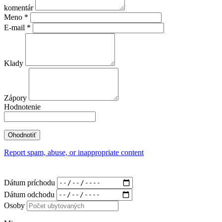
komentár
Meno
*
E-mail
*
Klady
Zápory
Hodnotenie
Report spam, abuse, or inappropriate content
Dátum príchodu
Dátum odchodu
Osoby