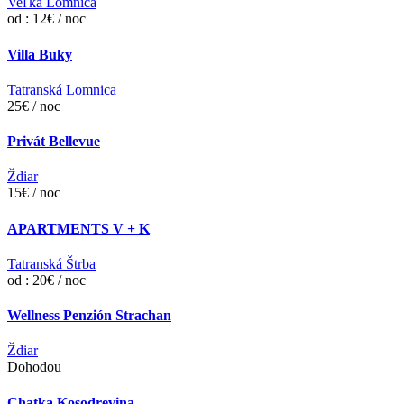
Veľká Lomnica
od : 12€ / noc
Villa Buky
Tatranská Lomnica
25€ / noc
Privát Bellevue
Ždiar
15€ / noc
APARTMENTS V + K
Tatranská Štrba
od : 20€ / noc
Wellness Penzión Strachan
Ždiar
Dohodou
Chatka Kosodrevina