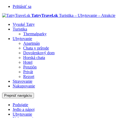
Prihlásiť sa
TatryTravel.sk
Turistika – Ubytovanie – Atrakcie
Vysoké Tatry
Turistika
Thermalparky
Ubytovanie
Apartmán
Chata v prírode
Dovolenkový dom
Horská chata
Hotel
Penzión
Privát
Rezort
Stravovanie
Nakupovanie
Prepnúť navigáciu
Podujatie
Jedlo a nápoj
Ubytovanie