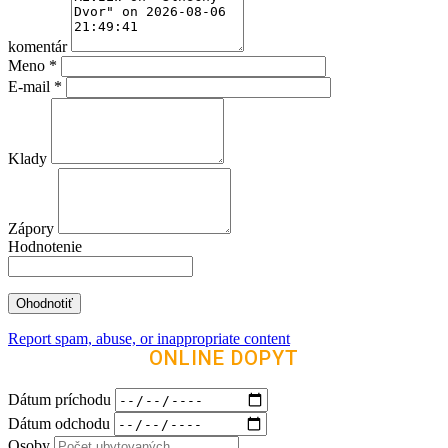
komentár
Meno
*
E-mail
*
Klady
Zápory
Hodnotenie
Report spam, abuse, or inappropriate content
ONLINE DOPYT
Dátum príchodu
Dátum odchodu
Osoby