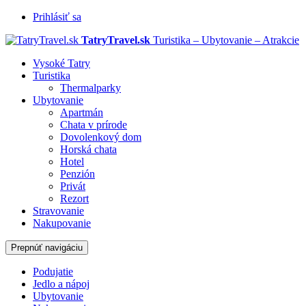
Prihlásiť sa
TatryTravel.sk
Turistika – Ubytovanie – Atrakcie
Vysoké Tatry
Turistika
Thermalparky
Ubytovanie
Apartmán
Chata v prírode
Dovolenkový dom
Horská chata
Hotel
Penzión
Privát
Rezort
Stravovanie
Nakupovanie
Prepnúť navigáciu
Podujatie
Jedlo a nápoj
Ubytovanie