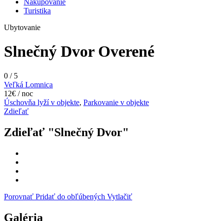
Nakupovanie
Turistika
Ubytovanie
Slnečný Dvor
Overené
0
/
5
Veľká Lomnica
12€ / noc
Úschovňa lyží v objekte
,
Parkovanie v objekte
Zdieľať
Zdieľať "Slnečný Dvor"
Porovnať
Pridať do obľúbených
Vytlačiť
Galéria