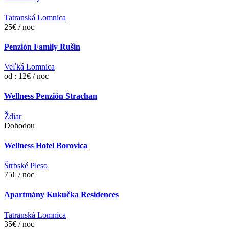
Tatranská Lomnica
25€ / noc
Penzión Family Rušin
Veľká Lomnica
od : 12€ / noc
Wellness Penzión Strachan
Ždiar
Dohodou
Wellness Hotel Borovica
Štrbské Pleso
75€ / noc
Apartmány Kukučka Residences
Tatranská Lomnica
35€ / noc