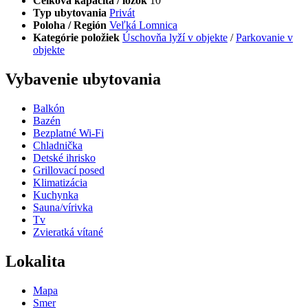
Celková kapacita / lôžok
10
Typ ubytovania
Privát
Poloha / Región
Veľká Lomnica
Kategórie položiek
Úschovňa lyží v objekte
/
Parkovanie v
objekte
Vybavenie ubytovania
Balkón
Bazén
Bezplatné Wi-Fi
Chladnička
Detské ihrisko
Grillovací posed
Klimatizácia
Kuchynka
Sauna/vírivka
Tv
Zvieratká vítané
Lokalita
Mapa
Smer