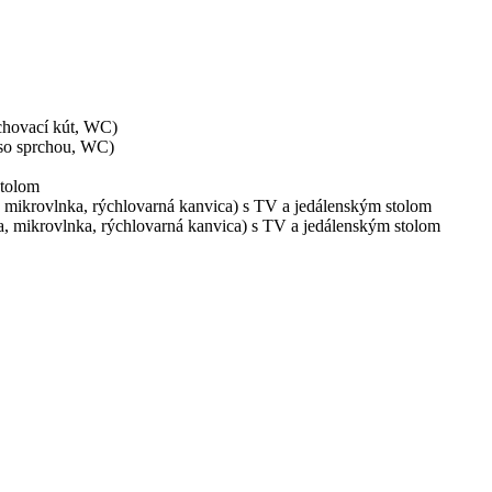
rchovací kút, WC)
 so sprchou, WC)
stolom
, mikrovlnka, rýchlovarná kanvica) s TV a jedálenským stolom
a, mikrovlnka, rýchlovarná kanvica) s TV a jedálenským stolom