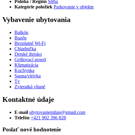
Poloha / Región
Štrba
Kategórie položiek
Parkovanie v objekte
Vybavenie ubytovania
Balkón
Bazén
Bezplatné Wi-Fi
Chladnička
Detské ihrisko
Grillovací posed
Klimatizácia
Kuchynka
Sauna/vírivka
Tv
Zvieratká vítané
Kontaktné údaje
E-mail
ubytovaniemilan@gmail.com
Telefón
+421 902 396 828
Poslať nové hodnotenie