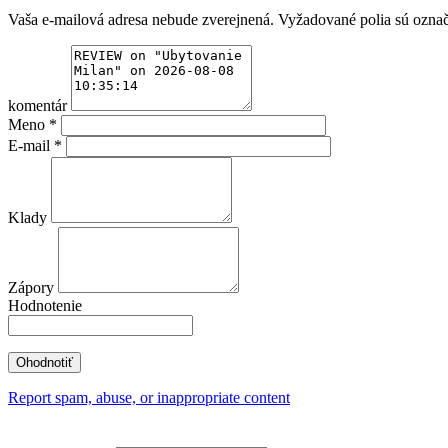
Vaša e-mailová adresa nebude zverejnená.
Vyžadované polia sú ozna
komentár
Meno
*
E-mail
*
Klady
Zápory
Hodnotenie
Report spam, abuse, or inappropriate content