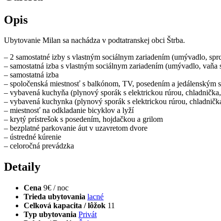
Opis
Ubytovanie Milan sa nachádza v podtatranskej obci Štrba.
– 2 samostatné izby s vlastným sociálnym zariadením (umývadlo, sp
– samostatná izba s vlastným sociálnym zariadením (umývadlo, vaňa
– samostatná izba
– spoločenská miestnosť s balkónom, TV, posedením a jedálenským 
– vybavená kuchyňa (plynový sporák s elektrickou rúrou, chladnička
– vybavená kuchynka (plynový sporák s elektrickou rúrou, chladničk
– miestnosť na odkladanie bicyklov a lyží
– krytý prístrešok s posedením, hojdačkou a grilom
– bezplatné parkovanie áut v uzavretom dvore
– ústredné kúrenie
– celoročná prevádzka
Detaily
Cena
9€ / noc
Trieda ubytovania
lacné
Celková kapacita / lôžok
11
Typ ubytovania
Privát