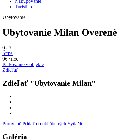
Nakupovanie
Turistika
Ubytovanie
Ubytovanie Milan
Overené
0
/
5
Štrba
9€ / noc
Parkovanie v objekte
Zdieľať
Zdieľať "Ubytovanie Milan"
Porovnať
Pridať do obľúbených
Vytlačiť
Galéria