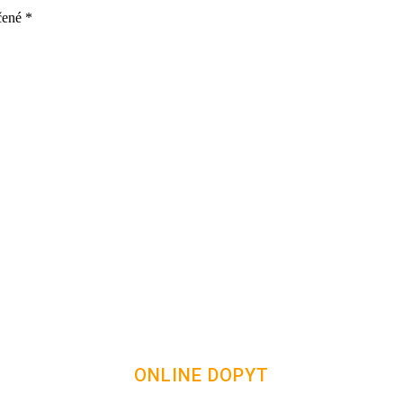
čené
*
ONLINE DOPYT