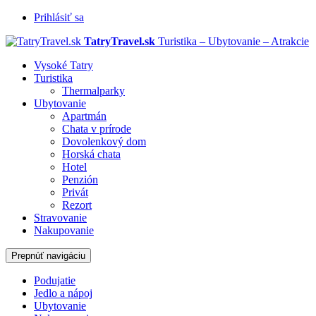
Prihlásiť sa
TatryTravel.sk
Turistika – Ubytovanie – Atrakcie
Vysoké Tatry
Turistika
Thermalparky
Ubytovanie
Apartmán
Chata v prírode
Dovolenkový dom
Horská chata
Hotel
Penzión
Privát
Rezort
Stravovanie
Nakupovanie
Prepnúť navigáciu
Podujatie
Jedlo a nápoj
Ubytovanie