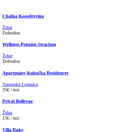
Chatka Kosodrevina
Ždiar
Dohodou
Wellness Penzión Strachan
Ždiar
Dohodou
Apartmány Kukučka Residences
Tatranská Lomnica
35€ / noc
Privát Bellevue
Ždiar
15€ / noc
Villa Buky