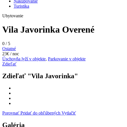
Nakupovanie
Turistika
Ubytovanie
Vila Javorinka
Overené
0
/
5
Ostatné
23€ / noc
Úschovňa lyží v objekte
,
Parkovanie v objekte
Zdieľať
Zdieľať "Vila Javorinka"
Porovnať
Pridať do obľúbených
Vytlačiť
Galéria