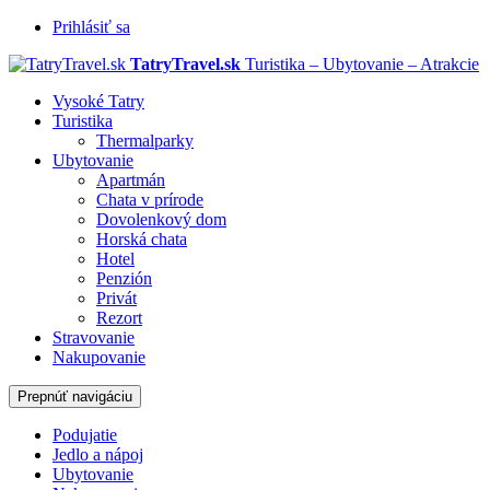
Prihlásiť sa
TatryTravel.sk
Turistika – Ubytovanie – Atrakcie
Vysoké Tatry
Turistika
Thermalparky
Ubytovanie
Apartmán
Chata v prírode
Dovolenkový dom
Horská chata
Hotel
Penzión
Privát
Rezort
Stravovanie
Nakupovanie
Prepnúť navigáciu
Podujatie
Jedlo a nápoj
Ubytovanie