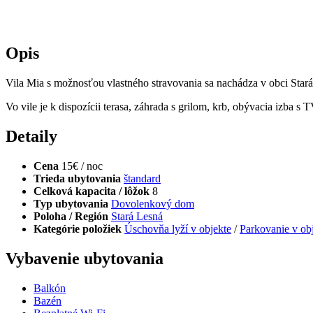
Opis
Vila Mia s možnosťou vlastného stravovania sa nachádza v obci Star
Vo vile je k dispozícii terasa, záhrada s grilom, krb, obývacia iz
Detaily
Cena
15€ / noc
Trieda ubytovania
štandard
Celková kapacita / lôžok
8
Typ ubytovania
Dovolenkový dom
Poloha / Región
Stará Lesná
Kategórie položiek
Úschovňa lyží v objekte
/
Parkovanie v ob
Vybavenie ubytovania
Balkón
Bazén