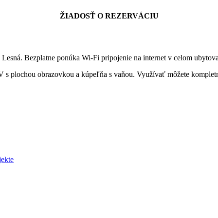
ŽIADOSŤ O REZERVÁCIU
á Lesná. Bezplatne ponúka Wi-Fi pripojenie na internet v celom ubyto
ba s TV s plochou obrazovkou a kúpeľňa s vaňou. Využívať môžete komp
jekte