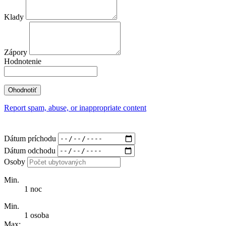
Klady
Zápory
Hodnotenie
Report spam, abuse, or inappropriate content
Dátum príchodu
Dátum odchodu
Osoby
Min.
1 noc
Min.
1 osoba
Max: