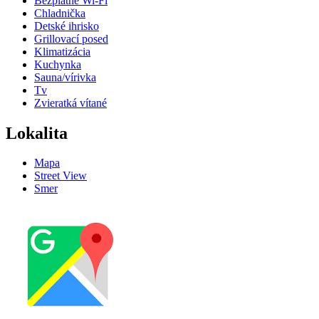
Bezplatné Wi-Fi
Chladnička
Detské ihrisko
Grillovací posed
Klimatizácia
Kuchynka
Sauna/vírivka
Tv
Zvieratká vítané
Lokalita
Mapa
Street View
Smer