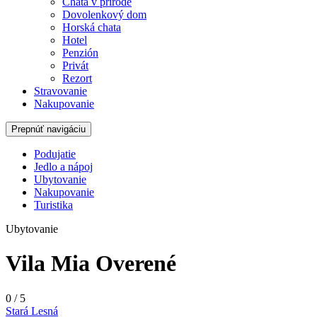
Chata v prírode
Dovolenkový dom
Horská chata
Hotel
Penzión
Privát
Rezort
Stravovanie
Nakupovanie
Prepnúť navigáciu
Podujatie
Jedlo a nápoj
Ubytovanie
Nakupovanie
Turistika
Ubytovanie
Vila Mia
Overené
0
/
5
Stará Lesná