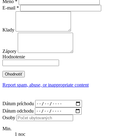
Meno
*
E-mail
*
Klady
Zápory
Hodnotenie
Report spam, abuse, or inappropriate content
Dátum príchodu
Dátum odchodu
Osoby
Min.
1 noc