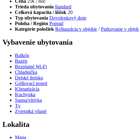
Cena
25€ / noc
Trieda ubytovania
štandard
Celková kapacita / lôžok
20
Typ ubytovania
Dovolenkový dom
Poloha / Región
Poprad
Kategórie položiek
Reštaurácia v objekte
/
Parkovanie v objek
Vybavenie ubytovania
Balkón
Bazén
Bezplatné Wi-Fi
Chladnička
Detské ihrisko
Grillovací posed
Klimatizácia
Kuchynka
Sauna/vírivka
Tv
Zvieratká vítané
Lokalita
Mapa