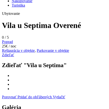
Nakupovanie
Turistika
Ubytovanie
Vila u Septima
Overené
0
/
5
Poprad
25€ / noc
Reštaurácia v objekte
,
Parkovanie v objekte
Zdieľať
Zdieľať "Vila u Septima"
Porovnať
Pridať do obľúbených
Vytlačiť
Galéria