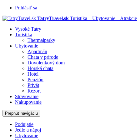
Prihlásiť sa
TatryTravel.sk
Turistika – Ubytovanie – Atrakcie
Vysoké Tatry
Turistika
Thermalparky
Ubytovanie
Apartmán
Chata v prírode
Dovolenkový dom
Horská chata
Hotel
Penzión
Privát
Rezort
Stravovanie
Nakupovanie
Prepnúť navigáciu
Podujatie
Jedlo a nápoj
Ubytovanie