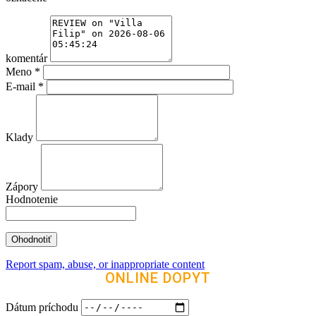
komentár
Meno
*
E-mail
*
Klady
Zápory
Hodnotenie
Report spam, abuse, or inappropriate content
ONLINE DOPYT
Dátum príchodu