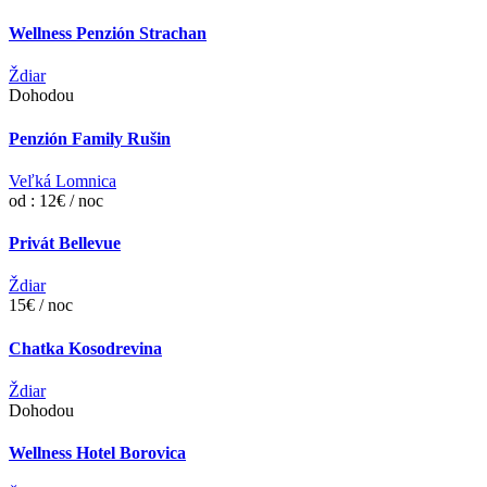
Wellness Penzión Strachan
Ždiar
Dohodou
Penzión Family Rušin
Veľká Lomnica
od : 12€ / noc
Privát Bellevue
Ždiar
15€ / noc
Chatka Kosodrevina
Ždiar
Dohodou
Wellness Hotel Borovica