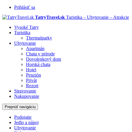
Prihlásiť sa
TatryTravel.sk
Turistika – Ubytovanie – Atrakcie
Vysoké Tatry
Turistika
Thermalparky
Ubytovanie
Apartmán
Chata v prírode
Dovolenkový dom
Horská chata
Hotel
Penzión
Privát
Rezort
Stravovanie
Nakupovanie
Prepnúť navigáciu
Podujatie
Jedlo a nápoj
Ubytovanie