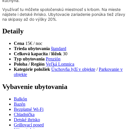
kuchyňa.
Využívať tu môžete spoločenskú miestnosť s krbom. Na mieste
nájdete i detské ihrisko. Ubytovacie zariadenie ponúka tiež zľavy
na skipasy až do výšky 20%.
Detaily
Cena
15€ / noc
Trieda ubytovania
štandard
Celková kapacita / lôžok
30
Typ ubytovania
Penzión
Poloha / Región
Veľká Lomnica
Kategórie položiek
Úschovňa lyží v objekte
/
Parkovanie v
objekte
Vybavenie ubytovania
Balkón
Bazén
Bezplatné Wi-Fi
Chladnička
Detské ihrisko
Grillovací posed