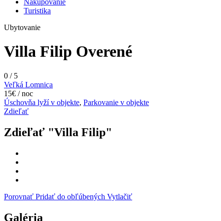
Nakupovanie
Turistika
Ubytovanie
Villa Filip
Overené
0
/
5
Veľká Lomnica
15€ / noc
Úschovňa lyží v objekte
,
Parkovanie v objekte
Zdieľať
Zdieľať "Villa Filip"
Porovnať
Pridať do obľúbených
Vytlačiť
Galéria