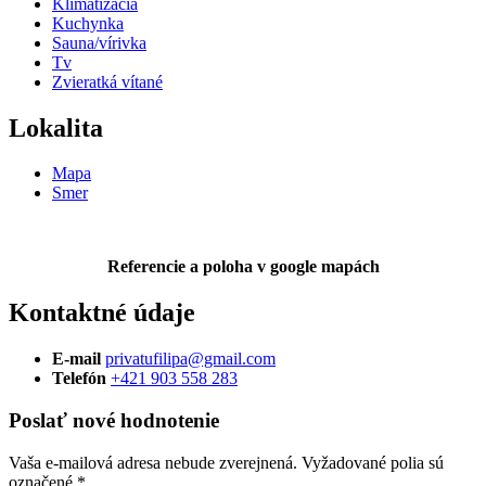
Klimatizácia
Kuchynka
Sauna/vírivka
Tv
Zvieratká vítané
Lokalita
Mapa
Smer
Referencie a poloha v google mapách
Kontaktné údaje
E-mail
privatufilipa@gmail.com
Telefón
+421 903 558 283
Poslať nové hodnotenie
Vaša e-mailová adresa nebude zverejnená.
Vyžadované polia sú
označené
*