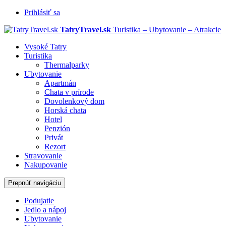
Prihlásiť sa
TatryTravel.sk
Turistika – Ubytovanie – Atrakcie
Vysoké Tatry
Turistika
Thermalparky
Ubytovanie
Apartmán
Chata v prírode
Dovolenkový dom
Horská chata
Hotel
Penzión
Privát
Rezort
Stravovanie
Nakupovanie
Prepnúť navigáciu
Podujatie
Jedlo a nápoj
Ubytovanie