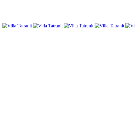
Opis
Villa Tatranit sa nachádza v obci Nová Lesná. Ponúka pre hostí ubyto
K vybaveniu patrí chladnička a rýchlovarná kanvica.
Deti sa tu môžu zabaviť na detskom ihrisku.
Na mieste je k dispozícii terasa. V blízkom okolí Villy Tatranit sa m
Detaily