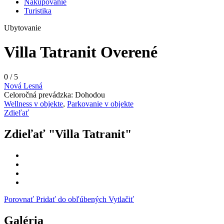
Nakupovanie
Turistika
Ubytovanie
Villa Tatranit
Overené
0
/
5
Nová Lesná
Celoročná prevádzka: Dohodou
Wellness v objekte
,
Parkovanie v objekte
Zdieľať
Zdieľať "Villa Tatranit"
Porovnať
Pridať do obľúbených
Vytlačiť
Galéria