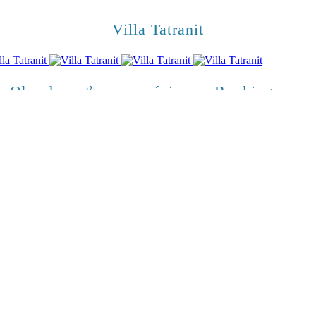
Villa Tatranit
Obsadenosť a rezervácie cez Booking.com
ŽIADOSŤ O REZERVÁCIU
vanie s kuchyňou a bezplatné Wi-Fi pripojenie na internet.
ôžete venovať lyžovaniu.